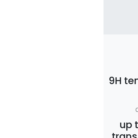
9H te
up 
trans