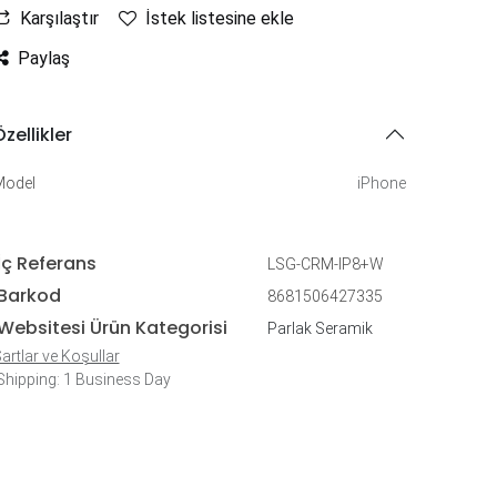
Karşılaştır
İstek listesine ekle
Paylaş
zellikler
Model
iPhone
İç Referans
LSG-CRM-IP8+W
Barkod
8681506427335
Websitesi Ürün Kategorisi
Parlak Seramik
artlar ve Koşullar
hipping: 1 Business Day