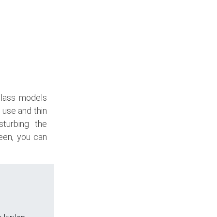
glass models
 use and thin
sturbing the
een, you can