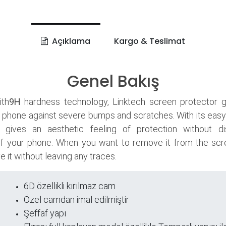
Açıklama
Kargo & Teslimat
Genel Bakış
th
9H
hardness technology, Linktech screen protector 
 phone against severe bumps and scratches. With its easy
it gives an aesthetic feeling of protection without di
f your phone. When you want to remove it from the scr
 it without leaving any traces.
6D özellikli kırılmaz cam
ri
Özel camdan imal edilmiştir
Şeffaf yapı