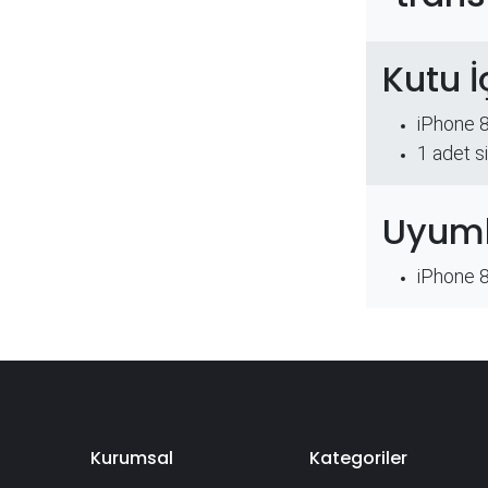
Kutu İ
iPhone 
​1 adet s
Uyuml
iPhone 
Kurumsal
Kategoriler