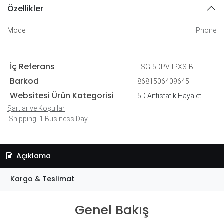
Özellikler
Model
iPhone
İç Referans
LSG-5DPV-IPXS-B
Barkod
8681506409645
Websitesi Ürün Kategorisi
5D Antistatik Hayalet
Şartlar ve Koşullar
Shipping: 1 Business Day
Açıklama
Kargo & Teslimat
Genel Bakış