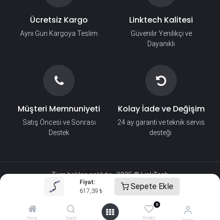
Ücretsiz Kargo
Linktech Kalitesi
Aynı Gün Kargoya Teslim
Güvenilir Yenilikçi ve
Dayanıklı
Müşteri Memnuniyeti
Kolay İade ve Değişim
Satış Öncesi ve Sonrası
24 ay garanti ve teknik servis
Destek
desteği.
Tüm hakları saklıdır - 2025 © LinkTech​
Fiyat:
Sepete Ekle
617,39
₺
0
Home
Search
Wishlist