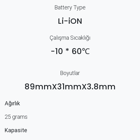
Battery Type
Li-iON
Çalışma Sıcaklığı
-10 * 60℃
Boyutlar
89mmX31mmX3.8mm
Ağırlık
25 grams
Kapasite