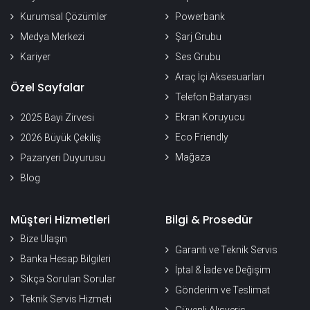
Kurumsal Çözümler
Powerbank
Medya Merkezi
Şarj Grubu
Kariyer
Ses Grubu
Araç İçi Aksesuarları
Özel Sayfalar
Telefon Bataryası
Ekran Koruyucu
2025 Bayi Zirvesi
Eco Friendly
2026 Büyük Çekiliş
Mağaza
Pazaryeri Duyurusu
Blog
Müşteri Hizmetleri
Bilgi & Prosedür
Bize Ulaşın
Garanti ve Teknik Servis
Banka Hesap Bilgileri
İptal & İade ve Değişim
Sıkça Sorulan Sorular
Gönderim ve Teslimat
Teknik Servis Hizmeti
Güvenli Alışveriş