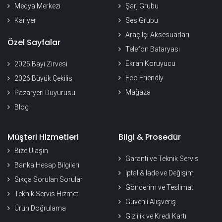
Medya Merkezi
Şarj Grubu
Kariyer
Ses Grubu
Araç İçi Aksesuarları
Özel Sayfalar
Telefon Bataryası
Ekran Koruyucu
2025 Bayi Zirvesi
Eco Friendly
2026 Büyük Çekiliş
Mağaza
Pazaryeri Duyurusu
Blog
Müşteri Hizmetleri
Bilgi & Prosedür
Bize Ulaşın
Garanti ve Teknik Servis
Banka Hesap Bilgileri
İptal & İade ve Değişim
Sıkça Sorulan Sorular
Gönderim ve Teslimat
Teknik Servis Hizmeti
Güvenli Alışveriş
Ürün Doğrulama
Gizlilik ve Kredi Kartı