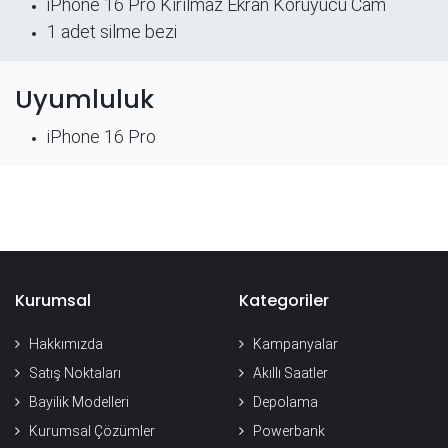
iPhone 16 Pro Kırılmaz Ekran Koruyucu Cam
​1 adet silme bezi
Uyumluluk
iPhone 16 Pro
Kurumsal
Kategoriler
Hakkımızda
Kampanyalar
Satış Noktaları
Akıllı Saatler
Bayilik Modelleri
Depolama
Kurumsal Çözümler
Powerbank