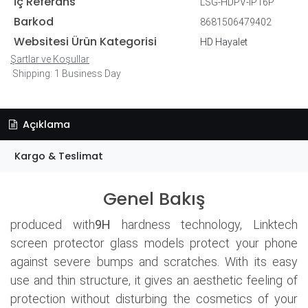
İç Referans
LSG-HDPV-IP16P
Barkod
8681506479402
Websitesi Ürün Kategorisi
HD Hayalet
Şartlar ve Koşullar
Shipping: 1 Business Day
Açıklama
Kargo & Teslimat
Genel Bakış
produced with
9H
hardness technology, Linktech
screen protector glass models protect your phone
against severe bumps and scratches. With its easy
use and thin structure, it gives an aesthetic feeling of
protection without disturbing the cosmetics of your