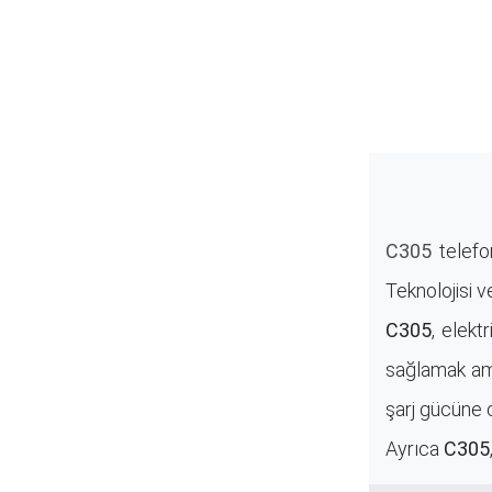
C305
telefon
Teknolojisi v
C305
, elek
sağlamak am
şarj gücüne o
Ayrıca
C305