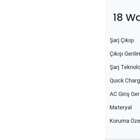
18 W
Şarj Çıkışı
Çıkışı Gerili
Şarj Teknolo
Quick Charg
AC Giriş Ger
Materyal
Koruma Özell