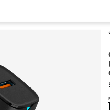
YENI
ar
Online Ürün Fırsatları
Ürün Doğrulama
B2B Bayilik
K