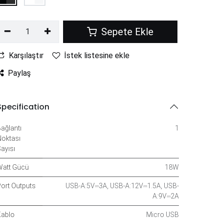
Sepete Ekle
Karşılaştır
İstek listesine ekle
Paylaş
Specification
ağlantı
1
oktası
ayısı
att Gücü
18W
ort Outputs
USB-A:5V⎓3A
,
USB-A:12V⎓1.5A
,
USB-
A:9V⎓2A
ablo
Micro USB