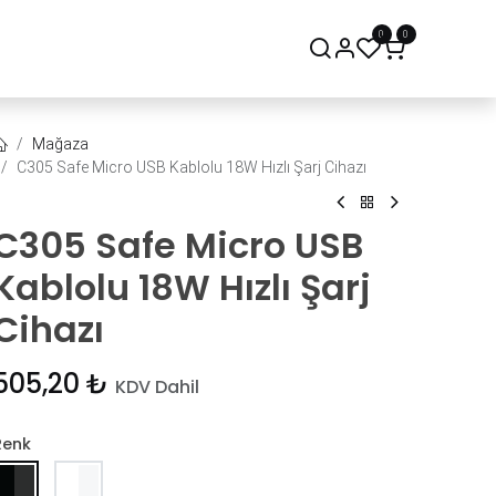
0
0
onsept Mağaza
Bize Ulaşın
Mağaza
C305 Safe Micro USB Kablolu 18W Hızlı Şarj Cihazı
C305 Safe Micro USB
Kablolu 18W Hızlı Şarj
Cihazı
505,20
₺
KDV Dahil
Renk