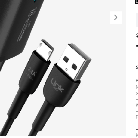
B
N
S
W
P
K