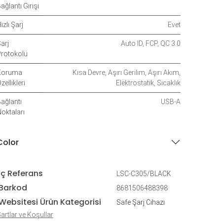
ağlantı Girişi
ızlı Şarj
Evet
arj
Auto ID
,
FCP
,
QC 3.0
rotokolü
Koruma
Kısa Devre
,
Aşırı Gerilim
,
Aşırı Akım
,
zellikleri
Elektrostatik
,
Sıcaklık
ağlantı
USB-A
oktaları
Color
İç Referans
LSC-C305/BLACK
Barkod
8681506488398
Websitesi Ürün Kategorisi
Safe Şarj Cihazı
artlar ve Koşullar