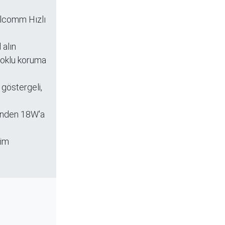
alcomm Hızlı
 alın
 çoklu koruma
göstergeli,
rinden 18W'a
tim