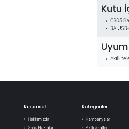
Kutu İ
C305
Sa
3A USB-
Uyuml
Akıllı te
Kurumsal
Kategoriler
Hakkımızda
Kampanyalar
Satış Noktaları
Akıllı Saatler