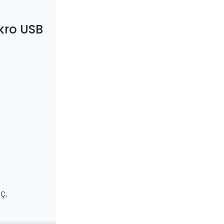
kro USB
üç,