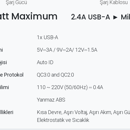
Şarj Gücü​
Şarj Kablosu
att Maximum
2.4A USB-A ► Mi
1x USB-A
mi
5V⎓3A / 9V⎓2A
/ 12V⎓1
.5A
jisi
Auto ID
e Protokol
QC3.0 and QC2.0
ilimi
110 ~ 220V (50/60Hz)
⎓ 0.4A
Yanmaz ABS
ikleri
Kısa Devre, Aşırı Voltaj, Aşırı Akım, Aşırı G
Elektrostatik ve Sıcaklık