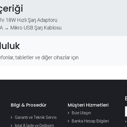
çeriği
fe
18W Hızlı Şarj Adaptörü
A → Mikro USB Şarj Kablosu
uluk
lefonlar, tabletler ve diğer cihazlar için
Bilgi & Prosedür
Müşteri Hizmetleri
Bize Ulaşın
Garanti ve Teknik Servis
Banka Hesap Bilgileri
İptal & İade ve Değişim