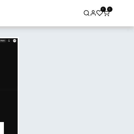
0
0
onsept Mağaza
Bize Ulaşın