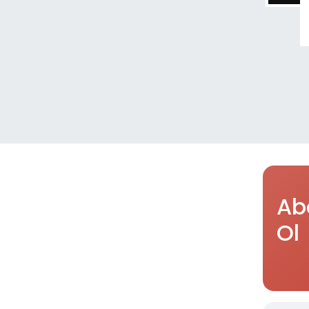
Ab
Ol