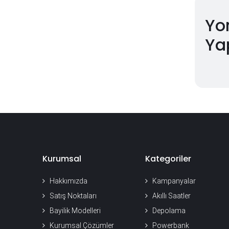
Yo
Ya
Kurumsal
Kategoriler
Hakkımızda
Kampanyalar
Satış Noktaları
Akıllı Saatler
Bayilik Modelleri
Depolama
Kurumsal Çözümler
Powerbank