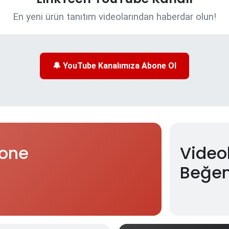
En yeni ürün tanıtım videolarından haberdar olun!
🔔 YouTube Kanalımıza Abone Ol
one
Video
Beğe