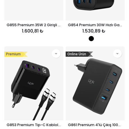
G855 Premium 35W 2 Girişli Type-C Kablolu GaN Şarj Adaptörü
G854 Premium 30W Hızlı GaN Şarj Başlığı
1.600,81
₺
1.530,89
₺
Premium
Online Ürün
G853 Premium Tip-C Kablolu 3'lü Çıkış 65W Süper SI GaN Şarj Adaptörü
G861 Premium 4'lü Çıkış 100W Süper SI GaN Şarj Adaptörü