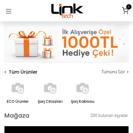
İçereği Atla
0
Tüm Ürünler
Tümünü Gör
ECO Ürünler
Şarj Cihazları
Şarj Kablosu
Mağaza
200 bulunan eşyalar.