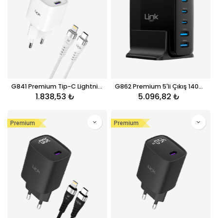
G841 Premium Tip-C Lightning Kablolu Mini 20W USB-C Süper SI GaN Şarj Adaptörü
G862 Premium 5'li Çıkış 140W Super SI GaN Şarj Adaptörü
1.838,53
₺
5.096,82
₺
Premium
Premium