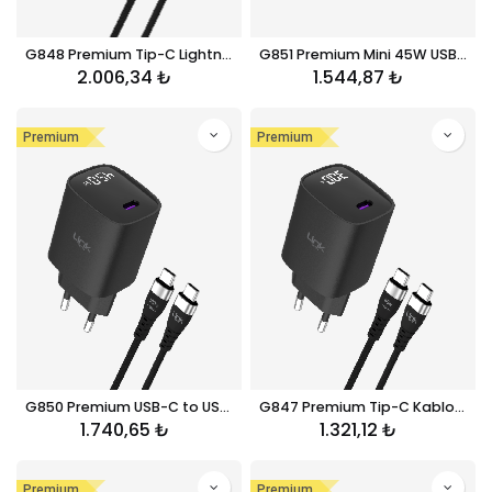
G848 Premium Tip-C Lightning Kablolu Mini 30W USB-C Süper SI GaN Şarj Adaptörü
G851 Premium Mini 45W USB-C Süper SI GaN Şarj Adaptörü
2.006,34
₺
1.544,87
₺
Premium
Premium
G850 Premium USB-C to USB-C Kablolu 45W Süper SI GaN Şarj Adaptörü
G847 Premium Tip-C Kablolu Mini 30W USB-C Süper SI GaN Şarj Adaptörü
1.740,65
₺
1.321,12
₺
Premium
Premium