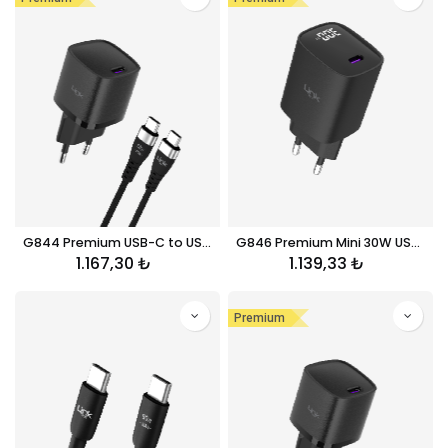
G844 Premium USB-C to USB-C Kablolu 25W Süper SI Mini Şarj Adaptörü
G846 Premium Mini 30W USB-C Süper SI GaN Şarj Adaptörü
1.167,30
₺
1.139,33
₺
Premium