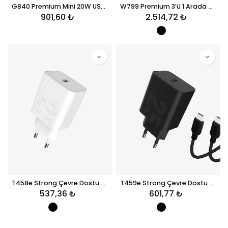
G840 Premium Mini 20W USB-C Süper SI GaN Şarj Adaptörü
W799 Premium 3’ü 1 Arada Masaüstü Wireless Telefon Tutacağı & Şarj Aleti
901,60
₺
2.514,72
₺
T458e Strong Çevre Dostu PD 25W Yüksek Hızlı Şarj Başlığı
T459e Strong Çevre Dostu USB-C – USB-C PD 25W Hızlı Şarj Aleti
537,36
₺
601,77
₺