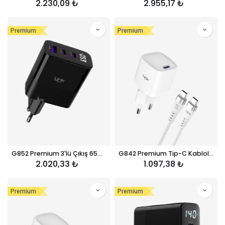
2.230,09
₺
2.955,17
₺
Premium
Premium
G852 Premium 3'lü Çıkış 65W Süper SI GaN Şarj Adaptörü
G842 Premium Tip-C Kablolu Mini 20W USB-C Süper SI GaN Şarj Adaptörü
2.020,33
₺
1.097,38
₺
Premium
Premium