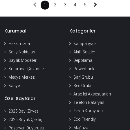
1
2
3
4
5
Kurumsal
Kategoriler
Hakkımızda
Kampanyalar
Satış Noktaları
Akıllı Saatler
Bayilik Modelleri
Depolama
Kurumsal Çözümler
Powerbank
Medya Merkezi
Şarj Grubu
Kariyer
Ses Grubu
Araç İçi Aksesuarları
Özel Sayfalar
Telefon Bataryası
Ekran Koruyucu
2025 Bayi Zirvesi
Eco Friendly
2026 Büyük Çekiliş
Mağaza
Pazaryeri Duyurusu