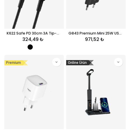
K622 Safe PD 30cm 3A Tip-C Tip-C Powerbank Şarj Kablosu
G843 Premium Mini 25W USB-C Süper SI GaN Şarj Adaptörü
324,49
₺
971,52
₺
Premium
Online Ürün