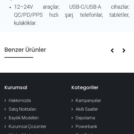
12–24V araçlar; USB-C/USB-A cihazlar;
QC/PD/PPS hızlı şarj. telefonlar, tabletler,
kulaklıklar.
Benzer Ürünler
Kurumsal
Kategoriler
Hakkımızda
Kampanyalar
Satış Noktaları
Akıllı Saatler
Bayilik Modelleri
Depolama
Kurumsal Çözümler
Powerbank