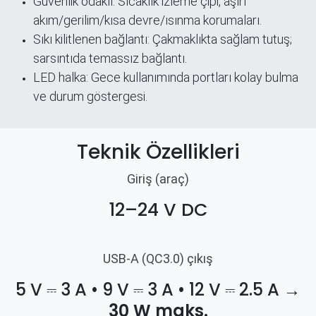
Güvenlik odaklı: Sıcaklık izleme çipi, aşırı
akım/gerilim/kısa devre/ısınma korumaları.
Sıkı kilitlenen bağlantı: Çakmaklıkta sağlam tutuş;
sarsıntıda temassız bağlantı.
LED halka: Gece kullanımında portları kolay bulma
ve durum göstergesi.
Teknik Özellikleri
Giriş (araç)
12–24 V DC
USB-A (QC3.0) çıkış
5 V ⎓ 3 A • 9 V ⎓ 3 A • 12 V ⎓ 2.5 A →
30 W maks.