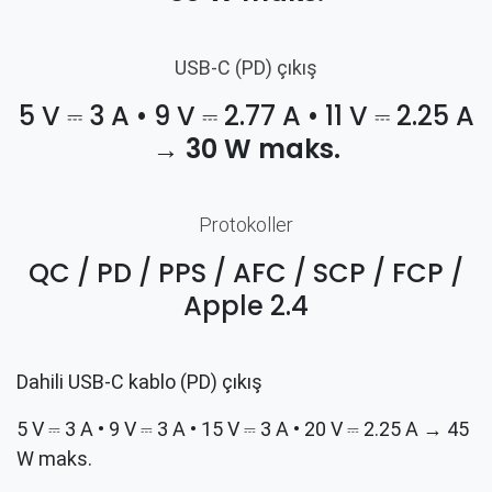
USB-C (PD) çıkış
5 V ⎓ 3 A • 9 V ⎓ 2.77 A • 11 V ⎓ 2.25 A
→
30 W maks.
Protokoller
QC / PD / PPS / AFC / SCP / FCP /
Apple 2.4
Dahili USB-C kablo (PD) çıkış
5 V ⎓ 3 A • 9 V ⎓ 3 A • 15 V ⎓ 3 A • 20 V ⎓ 2.25 A → 45
W maks.