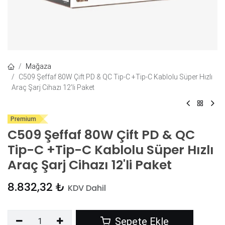
Mağaza
C509 Şeffaf 80W Çift PD & QC Tip-C +Tip-C Kablolu Süper Hızlı
Araç Şarj Cihazı 12'li Paket
Premium
C509 Şeffaf 80W Çift PD & QC
Tip-C +Tip-C Kablolu Süper Hızlı
Araç Şarj Cihazı 12'li Paket
8.832,32
₺
KDV Dahil
Sepete Ekle