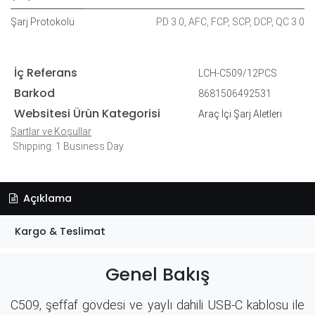
Şarj Protokolü
PD 3.0
,
AFC
,
FCP
,
SCP
,
DCP
,
QC 3.0
İç Referans
LCH-C509/12PCS
Barkod
8681506492531
Websitesi Ürün Kategorisi
Araç İçi Şarj Aletleri
Şartlar ve Koşullar
Shipping: 1 Business Day
Açıklama
Kargo & Teslimat
Genel Bakış
C509, şeffaf gövdesi ve yaylı dahili USB-C kablosu ile