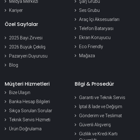
Medya Merkezi
Şarj Grubu
Kariyer
Ses Grubu
Araç İçi Aksesuarları
Özel Sayfalar
Telefon Bataryası
Ekran Koruyucu
2025 Bayi Zirvesi
Eco Friendly
2026 Büyük Çekiliş
Mağaza
Pazaryeri Duyurusu
Blog
Müşteri Hizmetleri
Bilgi & Prosedür
Bize Ulaşın
Garanti ve Teknik Servis
Banka Hesap Bilgileri
İptal & İade ve Değişim
Sıkça Sorulan Sorular
Gönderim ve Teslimat
Teknik Servis Hizmeti
Güvenli Alışveriş
Ürün Doğrulama
Gizlilik ve Kredi Kartı