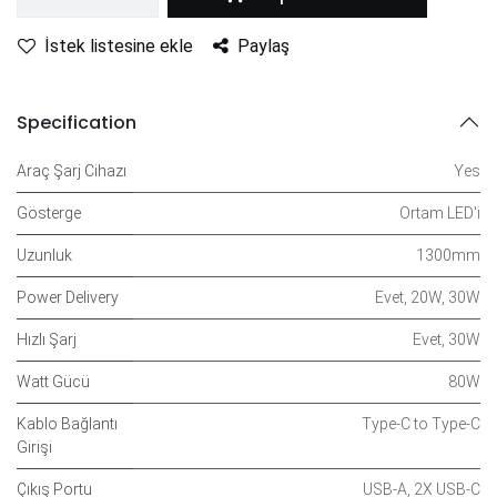
İstek listesine ekle
Paylaş
Specification
Araç Şarj Cihazı
Yes
Gösterge
Ortam LED'i
Uzunluk
1300mm
Power Delivery
Evet
,
20W
,
30W
Hızlı Şarj
Evet
,
30W
Watt Gücü
80W
Kablo Bağlantı
Type-C to Type-C
Girişi
Çıkış Portu
USB-A
,
2X USB-C