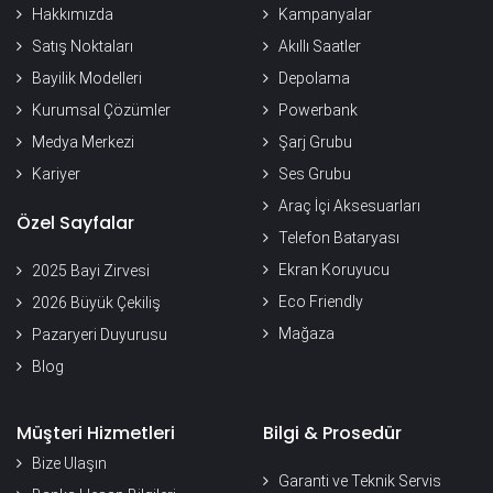
Hakkımızda
Kampanyalar
Satış Noktaları
Akıllı Saatler
Bayilik Modelleri
Depolama
Kurumsal Çözümler
Powerbank
Medya Merkezi
Şarj Grubu
Kariyer
Ses Grubu
Araç İçi Aksesuarları
Özel Sayfalar
Telefon Bataryası
Ekran Koruyucu
2025 Bayi Zirvesi
Eco Friendly
2026 Büyük Çekiliş
Mağaza
Pazaryeri Duyurusu
Blog
Müşteri Hizmetleri
Bilgi & Prosedür
Bize Ulaşın
Garanti ve Teknik Servis