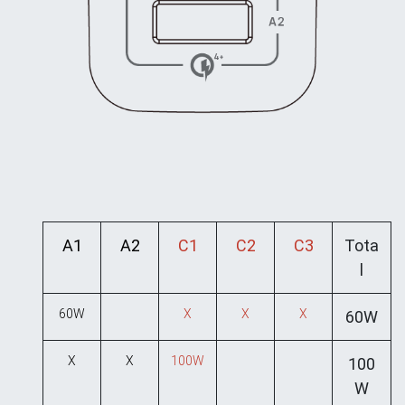
A1
A2
C1
C2
C3
Tota
l
60W
X
X
X
60W
X
X
100W
100
W