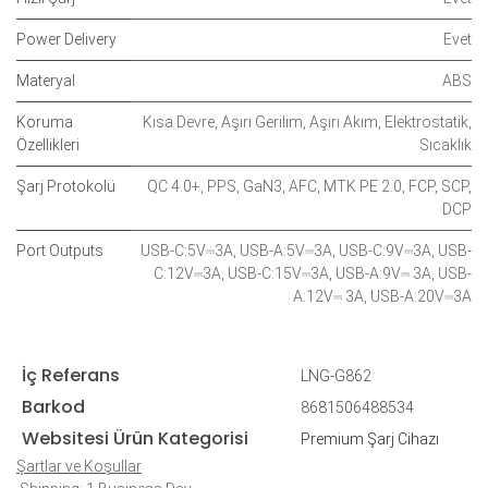
Power Delivery
Evet
Materyal
ABS
Koruma
Kısa Devre
,
Aşırı Gerilim
,
Aşırı Akım
,
Elektrostatik
,
Özellikleri
Sıcaklık
Şarj Protokolü
QC 4.0+
,
PPS
,
GaN3
,
AFC
,
MTK PE 2.0
,
FCP
,
SCP
,
DCP
Port Outputs
USB-C:5V⎓3A
,
USB-A:5V⎓3A
,
USB-C:9V⎓3A
,
USB-
C:12V⎓3A
,
USB-C:15V⎓3A
,
USB-A:9V⎓ 3A
,
USB-
A:12V⎓ 3A
,
USB-A:20V⎓3A
İç Referans
LNG-G862
Barkod
8681506488534
Websitesi Ürün Kategorisi
Premium Şarj Cihazı
Şartlar ve Koşullar