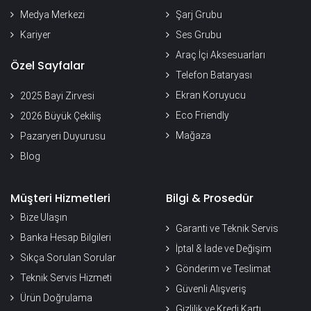
Medya Merkezi
Şarj Grubu
Kariyer
Ses Grubu
Araç İçi Aksesuarları
Özel Sayfalar
Telefon Bataryası
Ekran Koruyucu
2025 Bayi Zirvesi
Eco Friendly
2026 Büyük Çekiliş
Mağaza
Pazaryeri Duyurusu
Blog
Müşteri Hizmetleri
Bilgi & Prosedür
Bize Ulaşın
Garanti ve Teknik Servis
Banka Hesap Bilgileri
İptal & İade ve Değişim
Sıkça Sorulan Sorular
Gönderim ve Teslimat
Teknik Servis Hizmeti
Güvenli Alışveriş
Ürün Doğrulama
Gizlilik ve Kredi Kartı