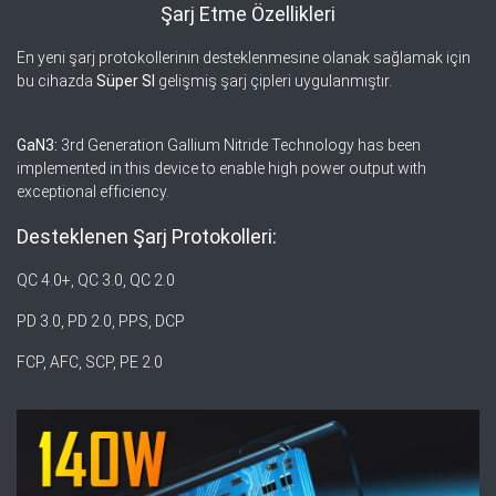
Şarj Etme Özellikleri
En yeni şarj protokollerinin desteklenmesine olanak sağlamak için
bu cihazda
Süper SI
gelişmiş şarj çipleri uygulanmıştır.
GaN3:
3rd Generation Gallium Nitride Technology has been
implemented in this device to enable high power output with
exceptional efficiency.
Desteklenen Şarj Protokolleri:
QC 4.0+, QC 3.0, QC 2.0
PD 3.0, PD 2.0, PPS, DCP
FCP, AFC, SCP, PE 2.0