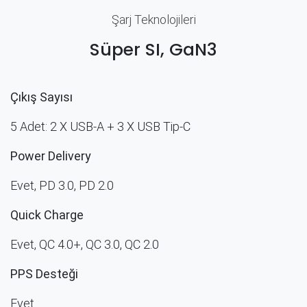
Şarj Teknolojileri
Süper SI, GaN3
Çıkış Sayısı
5 Adet: 2 X USB-A + 3 X USB Tip-C
Power Delivery
Evet, PD 3.0, PD 2.0
Quick Charge
Evet, QC 4.0+, QC 3.0, QC 2.0
PPS Desteği
Evet