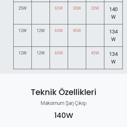
25W
65W
30W
20W
140
W
12W
12W
65W
45W
134
W
12W
12W
65W
45W
134
W
Teknik Özellikleri
Maksimum Şarj Çıkışı
140W