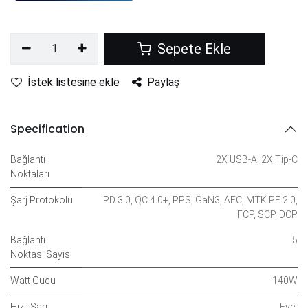
Sepete Ekle
İstek listesine ekle
Paylaş
Specification
Bağlantı
2X USB-A
,
2X Tip-C
Noktaları
Şarj Protokolü
PD 3.0
,
QC 4.0+
,
PPS
,
GaN3
,
AFC
,
MTK PE 2.0
,
FCP
,
SCP
,
DCP
Bağlantı
5
Noktası Sayısı
Watt Gücü
140W
Hızlı Şarj
Evet