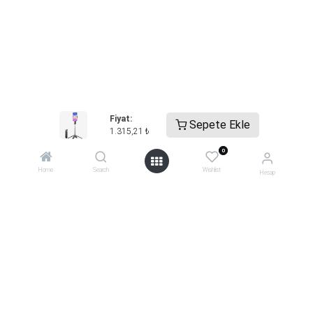
Fiyat:
Sepete Ekle
1.315,21
₺
0
Home
Search
Wishlist
Hesap
0