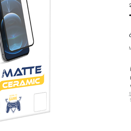
Ö
Ş
S