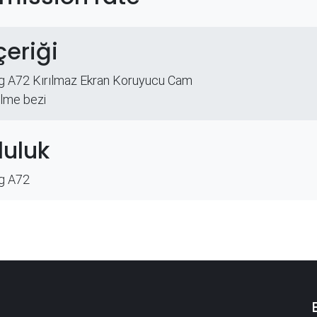
çeriği
 A72 Kırılmaz Ekran Koruyucu Cam
ilme bezi
uluk
g A72