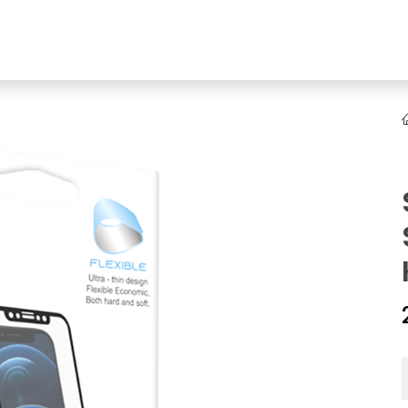
YENI
ar
Online Ürün Fırsatları
Ürün Doğrulama
B2B Bayilik
K