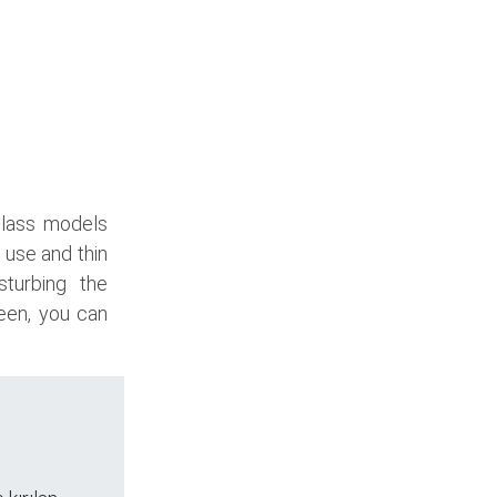
glass models
 use and thin
sturbing the
een, you can