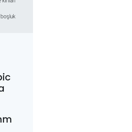
 kırılan
 boşluk
ic
a
3mm