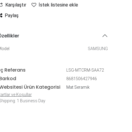
Karşılaştır
İstek listesine ekle
Paylaş
zellikler
Model
SAMSUNG
İç Referans
LSG-MTCRM-SAA72
Barkod
8681506427946
Websitesi Ürün Kategorisi
Mat Seramik
artlar ve Koşullar
hipping: 1 Business Day