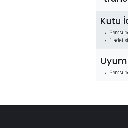
Kutu İ
Samsung
​1 adet s
Uyuml
Samsun