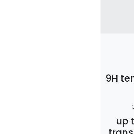
9H te
up 
trans