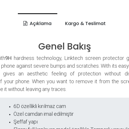
Açıklama
Kargo & Teslimat
Genel Bakış
th
9H
hardness technology, Linktech screen protector 
 phone against severe bumps and scratches. With its easy
it gives an aesthetic feeling of protection without di
f your phone. When you want to remove it from the scr
 it without leaving any traces.
6D özellikli kırılmaz cam
ri
Özel camdan imal edilmiştir
Şeffaf yapı