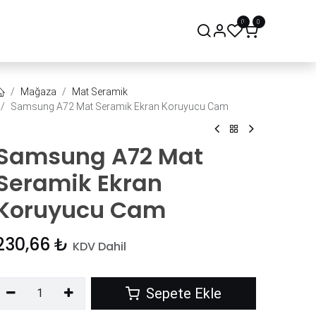
0
0
onsept Mağaza
Bize Ulaşın
Mağaza
Mat Seramik
Samsung A72 Mat Seramik Ekran Koruyucu Cam
Samsung A72 Mat
Seramik Ekran
Koruyucu Cam
230,66
₺
KDV Dahil
Sepete Ekle