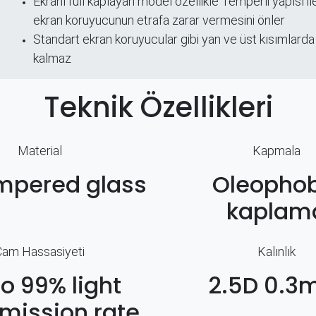
​Ekranı full kaplayan model özellikle Temperli yapısı ile
ekran koruyucunun etrafa zarar vermesini önler
Standart ekran koruyucular gibi yan ve üst kısımlarda
kalmaz
Teknik Özellikleri
Material
Kapmala
mpered glass
Oleophob
kaplam
Cam Hassasiyeti
Kalınlık
to 99% light
2.5D 0.
mission rate