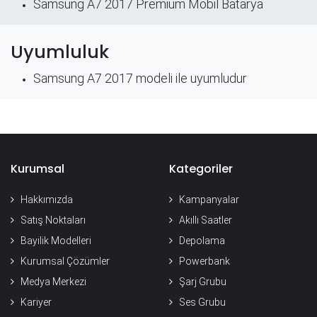
Samsung A7 2017 Premium Mobil Batarya
Uyumluluk
Samsung A7 2017 modeli ile uyumludur
Kurumsal
Kategoriler
Hakkımızda
Kampanyalar
Satış Noktaları
Akıllı Saatler
Bayilik Modelleri
Depolama
Kurumsal Çözümler
Powerbank
Medya Merkezi
Şarj Grubu
Kariyer
Ses Grubu