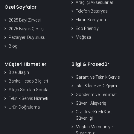
Araç İçi Aksesuarları
Özel Sayfalar
Telefon Bataryası
Ekran Koruyucu
2025 Bayi Zirvesi
Eco Friendly
2026 Büyük Çekiliş
Mağaza
Pazaryeri Duyurusu
Blog
Müşteri Hizmetleri
Bilgi & Prosedür
Bize Ulaşın
Garanti ve Teknik Servis
Banka Hesap Bilgileri
İptal & İade ve Değişim
Sıkça Sorulan Sorular
Gönderim ve Teslimat
Teknik Servis Hizmeti
Güvenli Alışveriş
Ürün Doğrulama
Gizlilik ve Kredi Kartı
Güvenliği
Müşteri Memnuniyeti
Sürecimiz