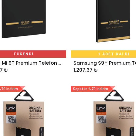
TÜKENDİ
1 ADET KALDI
Xiaomi Mi 9T Premium Telefon Bataryası BP41 4000 mAh
Sepete Ekle
27
₺
1.207,37
₺
70 İndirim
Sepette %70 İndirim