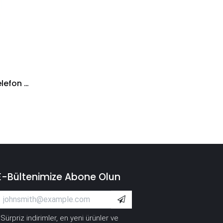
Samsung 7106 Grand 2 Telefon Bataryası
E-Bültenimize Abone Olun
Sürpriz indirimler, en yeni ürünler ve
*