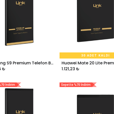
30 ADET KALDI
Samsung S9 Premium Telefon Bataryası 3000 mAh
Sepete Ekle
Sepete Ekle
5
₺
1.121,23
₺
70 İndirim
Sepette %70 İndirim