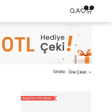
0
0
onsept Mağaza
Bize Ulaşın
Sırala :
Öne Çıkan
Sepette %70 İndirim