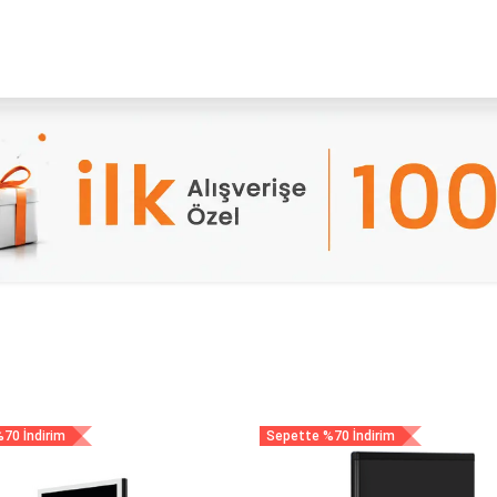
YENI
ar
Online Ürün Fırsatları
Ürün Doğrulama
B2B Bayilik
K
70 İndirim
Sepette %70 İndirim