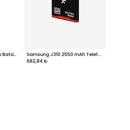
Samsung 9300 S3 Telefon Bataryası
Samsung J310 2550 mAh Telefon Bataryası (EB-BG530BBC)
Sepete Ekle
682,84
₺