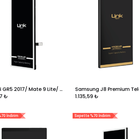
Huawei GR5 2017/ Mate 9 Lite/ Honor 6X Uyumlu Premium Telefon Bataryası 3340 mAh
Sepete Ekle
Sepete Ekle
7
₺
1.135,59
₺
70 İndirim
Sepette %70 İndirim