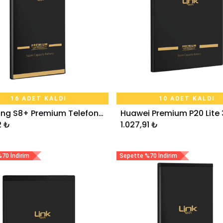
16 ADET KALDI
10 ADET KALDI
Samsung S8+ Premium Telefon Bataryası 3500 mAh
Sepete Ekle
Sepete Ekle
2
₺
1.027,91
₺
70 İndirim
Sepette %70 İndirim