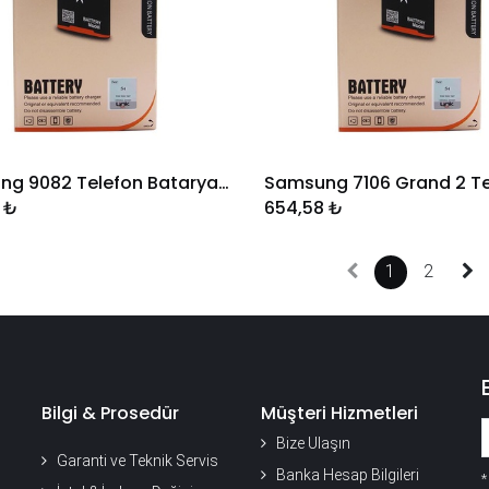
Samsung 9082 Telefon Bataryası
Sepete Ekle
Sepete Ekle
₺
654,58
₺
1
2
Bilgi & Prosedür
Müşteri Hizmetleri
Bize Ulaşın
Garanti ve Teknik Servis
Banka Hesap Bilgileri