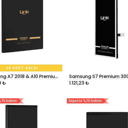
29 ADET KALDI
Samsung A7 2018 & A10 Premium Telefon Bataryası 3400 mAh
Sepete Ekle
Sepete Ekle
0
₺
1.121,23
₺
70 İndirim
Sepette %70 İndirim