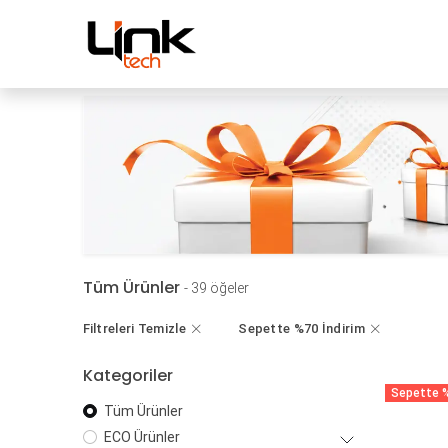
İçereği Atla
Mağaza
Kampanyal
Tüm Ürünler
- 39 öğeler
Filtreleri Temizle
Sepette %70 İndirim
Kategoriler
Sepette %
Tüm Ürünler
ECO Ürünler