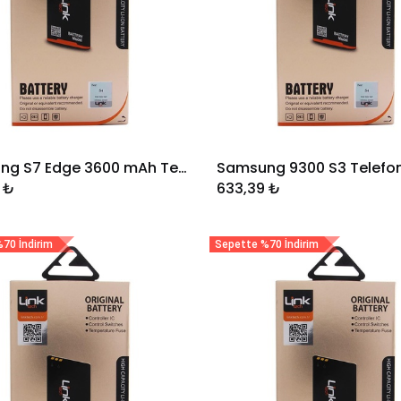
Samsung S7 Edge 3600 mAh Telefon Bataryası
Sepete Ekle
Sepete Ekle
₺
633,39
₺
70 İndirim
Sepette %70 İndirim