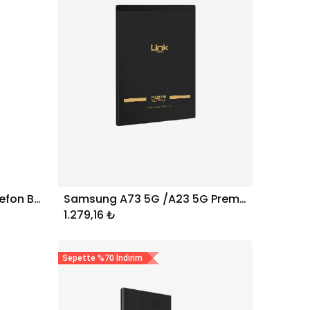
Samsung J8 Premium Telefon Bataryası 3000 mAh
Samsung A73 5G /A23 5G Premium Telefon Bataryası 5000 mAh EB-BM526ABS
Sepete Ekle
1.279,16
₺
Sepette %70 İndirim