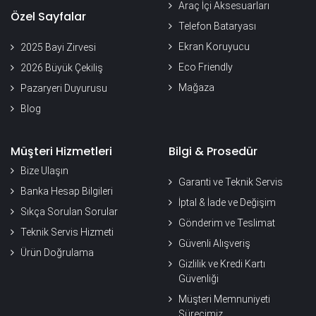
Araç İçi Aksesuarları
Özel Sayfalar
Telefon Bataryası
Ekran Koruyucu
2025 Bayi Zirvesi
Eco Friendly
2026 Büyük Çekiliş
Mağaza
Pazaryeri Duyurusu
Blog
Müşteri Hizmetleri
Bilgi & Prosedür
Bize Ulaşın
Garanti ve Teknik Servis
Banka Hesap Bilgileri
İptal & İade ve Değişim
Sıkça Sorulan Sorular
Gönderim ve Teslimat
Teknik Servis Hizmeti
Güvenli Alışveriş
Ürün Doğrulama
Gizlilik ve Kredi Kartı
Güvenliği
Müşteri Memnuniyeti
Sürecimiz