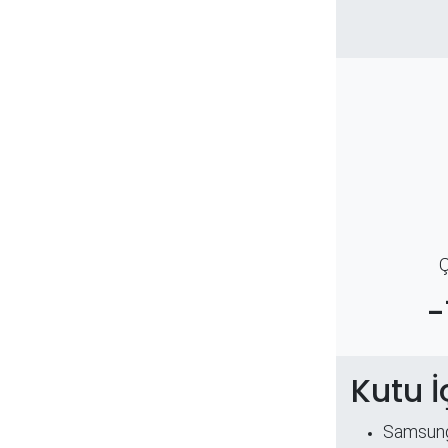
Ç
-
Kutu İ
Samsung