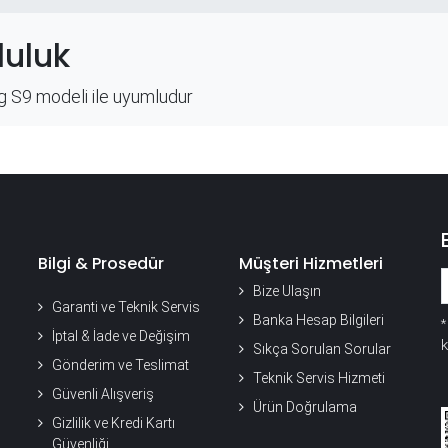
uluk
 S9 modeli ile uyumludur
Bilgi & Prosedür
Müşteri Hizmetleri
Bize Ulaşın
Garanti ve Teknik Servis
Banka Hesap Bilgileri
İptal & İade ve Değişim
k
Sıkça Sorulan Sorular
Gönderim ve Teslimat
Teknik Servis Hizmeti
Güvenli Alışveriş
Ürün Doğrulama
Gizlilik ve Kredi Kartı
Güvenliği