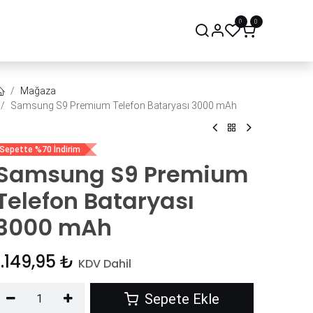
0
0
onsept Mağaza
Bize Ulaşın
Mağaza
Samsung S9 Premium Telefon Bataryası 3000 mAh
Sepette %70 İndirim
Samsung S9 Premium
Telefon Bataryası
3000 mAh
1.149,95
₺
KDV Dahil
Sepete Ekle