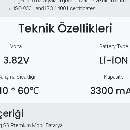
diğer tüm bataryalara göre ultra-ince ve ultra hafiftir
ISO 9001 and ISO 14001 certificates
Teknik Özellikleri
Voltaj
Battery Type
3.82V
Li-iON
alışma Sıcaklığı
Kapasite
10 * 60℃
3300 m
çeriği
 S9 Premium Mobil Batarya