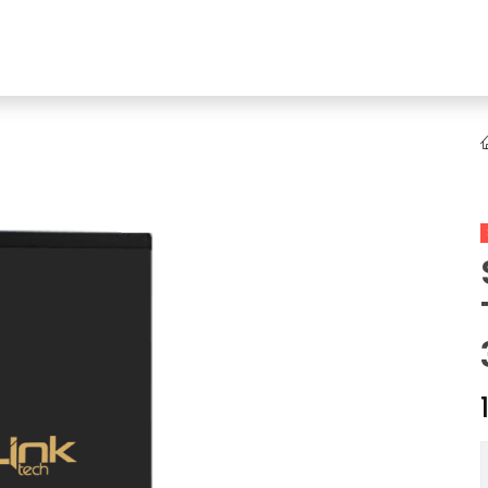
YENI
ar
Online Ürün Fırsatları
Ürün Doğrulama
B2B Bayilik
K