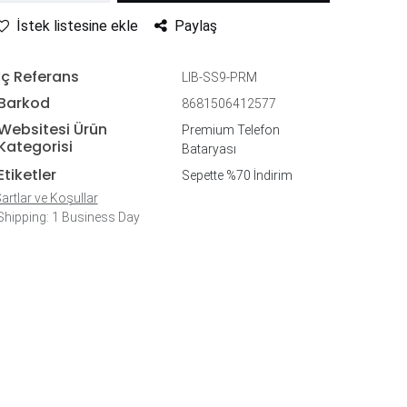
İstek listesine ekle
Paylaş
İç Referans
LIB-SS9-PRM
Barkod
8681506412577
Websitesi Ürün
Premium Telefon
Kategorisi
Bataryası
Etiketler
Sepette %70 İndirim
artlar ve Koşullar
hipping: 1 Business Day